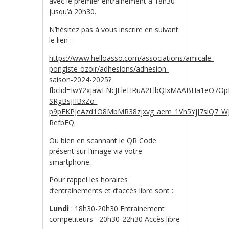
avec le premier entrainement à 18h30
jusqu’à 20h30.
N’hésitez pas à vous inscrire en suivant
le lien :
https://www.helloasso.com/associations/amicale-
pongiste-ozoir/adhesions/adhesion-
saison-2024-2025?
fbclid=IwY2xjawFNcJFleHRuA2FlbQIxMAABHa1eO7O
SRgBsJIIBxZo-
p9pEKPJeAzd1O8MbMR38zjxvg_aem_1Vn5YjJ7slQ7_WJ
RefbFQ
Ou
bien en scannant le QR Code
présent sur l’image via votre
smartphone.
Pour rappel les horaires
d’entrainements et d’accès libre sont :
Lundi
: 18h30-20h30 Entrainement
competiteurs– 20h30-22h30 Accès libre